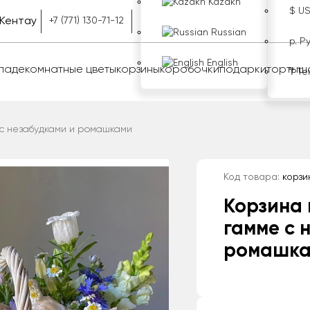
Kazakh
$ U
Кентау
+7 (771) 130-71-12
Russian
р. Р
English
оладе
комнатные цветы
корзины
коробочки
подарки
торты
ш
₸ Те
 с незабудками и ромашками
Код товара:
корзи
Корзина 
гамме с 
ромашк