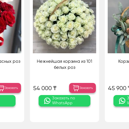
расных роз
Нежнейшая корзина из 101
Корз
белых роз
54 000 ₸
45 900 
Заказать
Заказать
о
Заказать по
WhatsApp