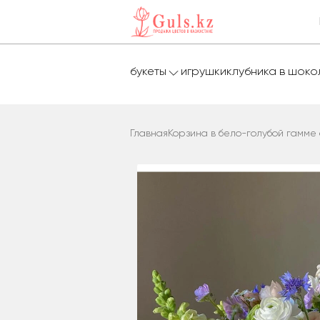
букеты
игрушки
клубника в шок
Главная
Корзина в бело-голубой гамме