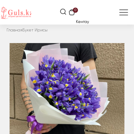
0
Кентау
Главная
Букет Ирисы