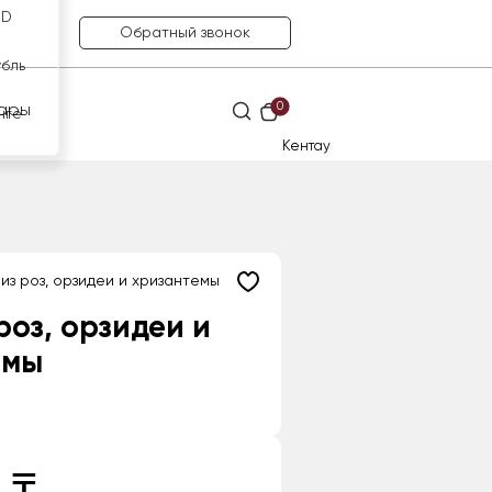
SD
Обратный звонок
убль
0
ары
нге
Кентау
из роз, орзидеи и хризантемы
роз, орзидеи и
емы