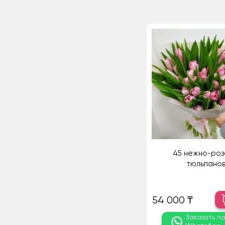
45 нежно-роз
тюльпанов
54 000 ₸
Заказать п