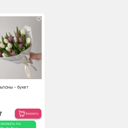
ьпаны - букет
₸
Заказать
Заказать по