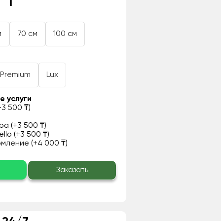
 ₸
м
70 см
100 см
Premium
Lux
е услуги
3 500 ₸)
а (+3 500 ₸)
llo (+3 500 ₸)
ление (+4 000 ₸)
о
Заказать