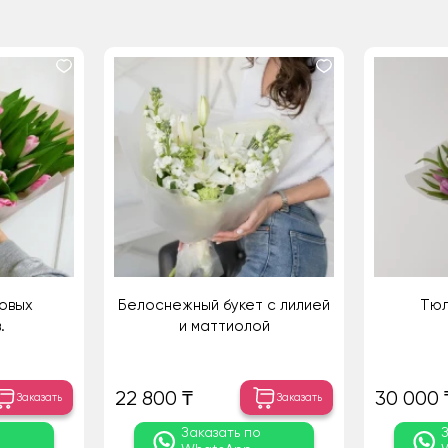
овых
Белоснежный букет с лилией
Тюл
.
и маттиолой
22 800 ₸
30 000 
Заказать
Заказать
о
Заказать по