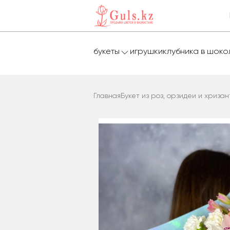
букеты
игрушки
клубника в шок
Главная
Букет из роз, орзидеи и хриза