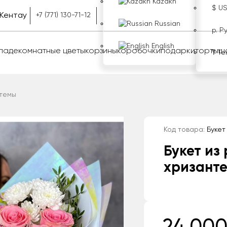
Kazakh
$ U
Кентау
+7 (771) 130-71-12
Russian
р. Р
English
оладе
комнатные цветы
корзины
коробочки
подарки
торты
ш
₸ Те
нтемы
Код товара:
Букет 
Букет из 
хризант