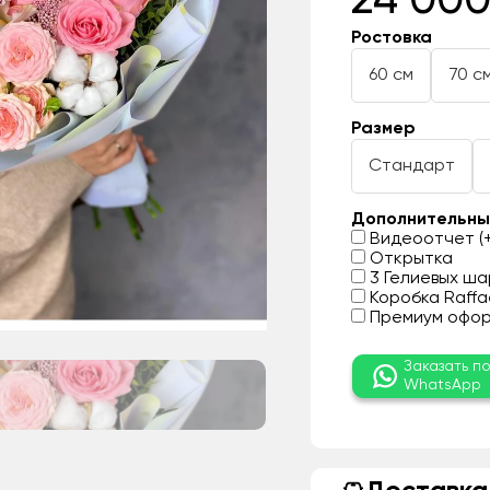
24 000
Ростовка
60 см
70 с
Размер
Стандарт
Дополнительны
Видеоотчет (+
Открытка
3 Гелиевых шар
Коробка Raffae
Премиум оформ
Заказать п
WhatsApp