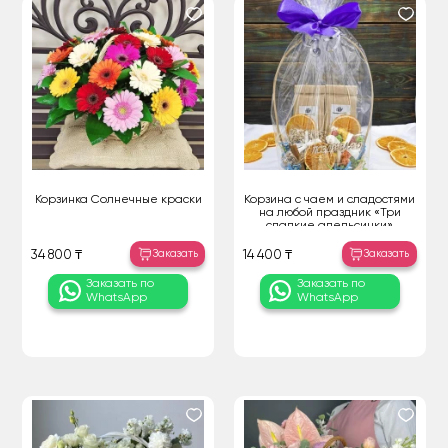
Корзинка Солнечные краски
Корзина с чаем и сладостями
на любой праздник «Три
сладкие апельсинки»
Заказать
Заказать
34 800 ₸
14 400 ₸
Заказать по
Заказать по
WhatsApp
WhatsApp