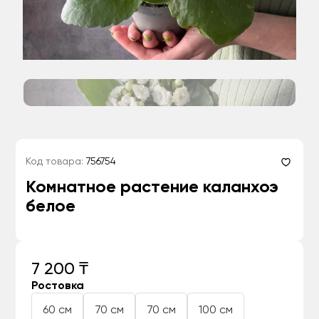
Код товара:
756754
Комнатное растение каланхоэ
белое
7 200 ₸
Ростовка
60 см
70 см
70 см
100 см