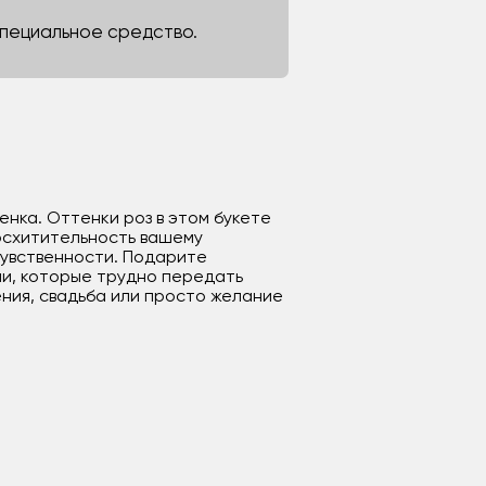
 специальное средство.
енка. Оттенки роз в этом букете
восхитительность вашему
чувственности. Подарите
ии, которые трудно передать
ения, свадьба или просто желание