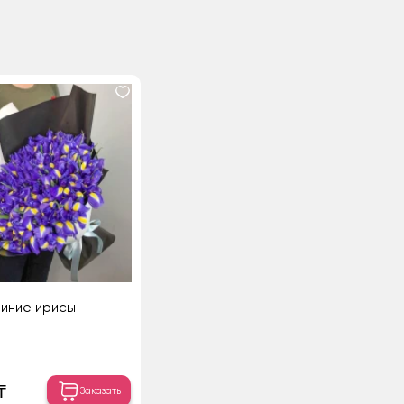
иние ирисы
₸
Заказать