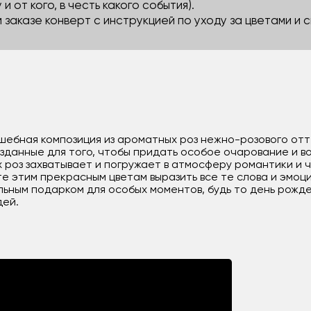
 и от кого, в честь какого события).
м заказе конверт с инструкцией по уходу за цветами и
шебная композиция из ароматных роз нежно-розового отт
озданные для того, чтобы придать особое очарование и 
 роз захватывает и погружает в атмосферу романтики и 
те этим прекрасным цветам выразить все те слова и эмоц
льным подарком для особых моментов, будь то день рожд
дей.