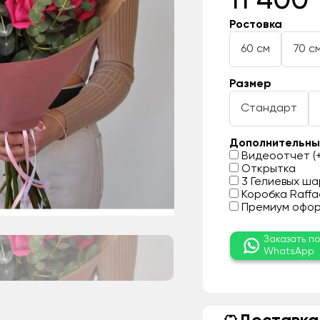
11 400 
Ростовка
60 см
70 с
Размер
Стандарт
Дополнительны
Видеоотчет (+
Открытка
3 Гелиевых шар
Коробка Raffae
Премиум оформ
Заказать п
WhatsApp