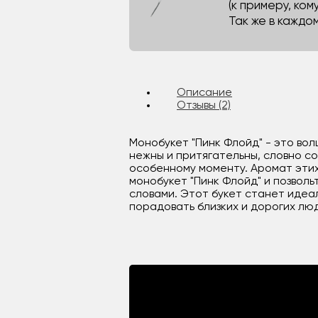
(к примеру, кому
Так же в каждо
Описание
Отзывы (2)
Монобукет "Пинк Флойд" - это вол
нежны и притягательны, словно с
особенному моменту. Аромат этих
монобукет "Пинк Флойд" и позволь
словами. Этот букет станет идеа
порадовать близких и дорогих лю