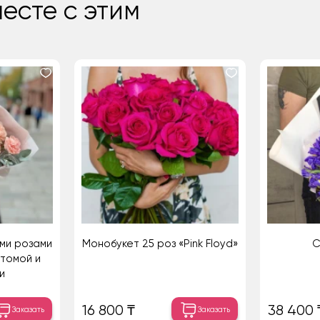
есте с этим
ыми розами
Монобукет 25 роз «Pink Floyd»
С
стомой и
и
16 800 ₸
38 400 
Заказать
Заказать