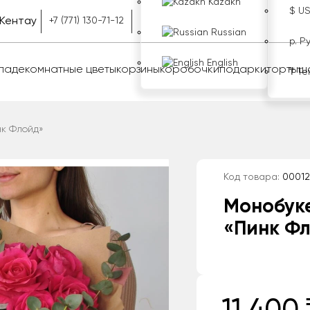
Kazakh
$ U
Кентау
+7 (771) 130-71-12
Russian
р. Р
English
оладе
комнатные цветы
корзины
коробочки
подарки
торты
ш
₸ Те
нк Флойд»
Код товара:
00012
Монобук
«Пинк Ф