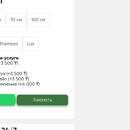
₸
м
70 см
100 см
Premium
Lux
е услуги
3 500 ₸)
а (+3 500 ₸)
llo (+3 500 ₸)
ление (+4 000 ₸)
о
Заказать