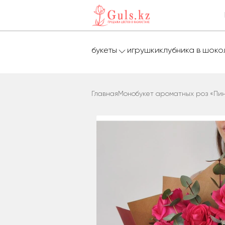
букеты
игрушки
клубника в шок
Главная
Монобукет ароматных роз «Пи