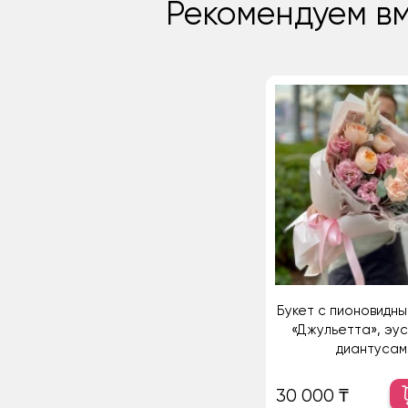
Рекомендуем вм
Букет с пионовидн
«Джульетта», эу
диантусам
30 000 ₸