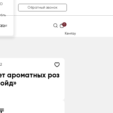
SD
Обратный звонок
убль
0
ары
нге
Кентау
2
ет ароматных роз
лойд»