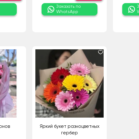
о
Заказать по
WhatsApp
ионов
Яркий букет разноцветных
гербер